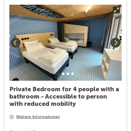
Private Bedroom for 4 people with a
bathroom - Accessible to person
with reduced mobility
Our ensuite 4 beds room have been specially designed
Weitere Informationen
to welcome small tribes or families. They are ensuite
and come with 2 bunk beds and 2 twin beds or 1 double