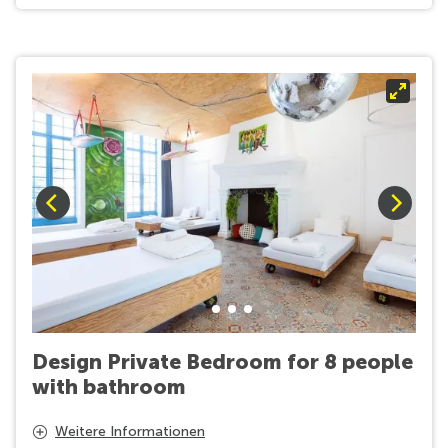
Design Private Bedroom for 8 people
with bathroom
The "Out Of the Ordinary" room and its bespoke design
Weitere Informationen
is the perfect option for small tribes or family. Our