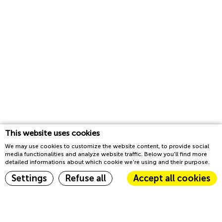
This website uses cookies
Ihre Buchung
Fortsetzen
We may use cookies to customize the website content, to provide social
€ 0.00
media functionalities and analyze website traffic. Below you'll find more
detailed informations about which cookie we're using and their purpose.
Settings
Refuse all
Accept all cookies
Hossegor
15. Aug. - 16. Aug.
Ihre Buchung
Cookie Declaration by
d-edge Macaron CMP
. Last update: 2023-03-22.