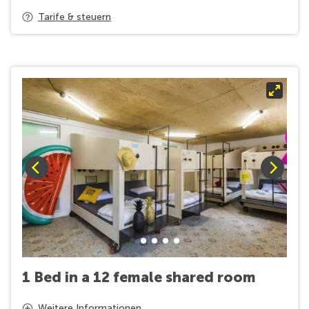
Tarife & steuern
Ausrüstungen
Nichtraucher
Eigenes Bad
Internetzugang
Wlan
1 Bed in a 12 female shared room
Under age children are not accepted in this type of
Weitere Informationen