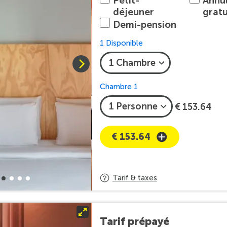
Petit-
Annu
déjeuner
gratu
Demi-pension
1 Disponible
Chambre 1
€ 153.64
€ 153.64
Tarif & taxes
Tarif prépayé