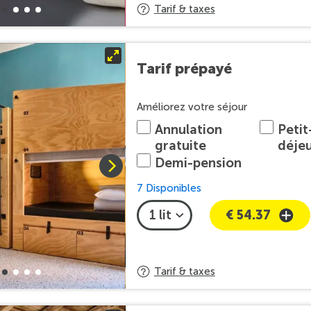
Tarif & taxes
Tarif prépayé
Améliorez votre séjour
Annulation
Petit
gratuite
déje
Demi-pension
7 Disponibles
€ 54.37
Tarif & taxes