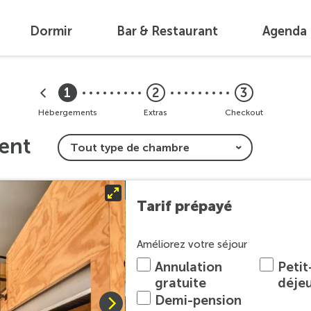
Dormir
Bar & Restaurant
Agenda
1
2
3
Hébergements
Extras
Checkout
ent
Tarif prépayé
Améliorez votre séjour
Annulation
Petit
gratuite
déje
Demi-pension