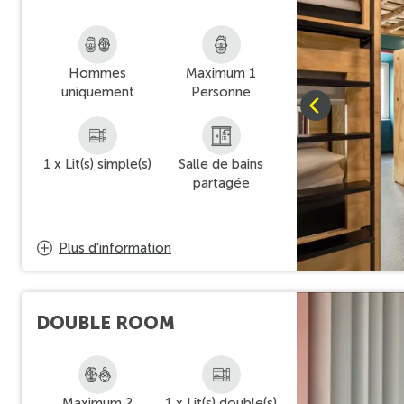
Hommes
Maximum 1
uniquement
Personne
1 x Lit(s) simple(s)
Salle de bains
partagée
Plus d'information
DOUBLE ROOM
Maximum 2
1 x Lit(s) double(s)