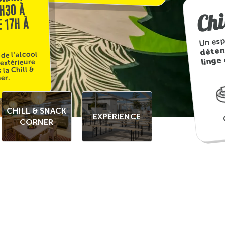
Chi
1H30 À
E 17H À
Un esp
déten
 de l'alcool
linge
 extérieure
 la Chill &
er.
CHILL & SNACK
EXPÉRIENCE
CORNER