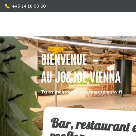
+43 14 18 00 60
BIENVENUE
AU JO&JOE VIENNA
Tu es maintenant connecté au wifi
Bar, restaurant 