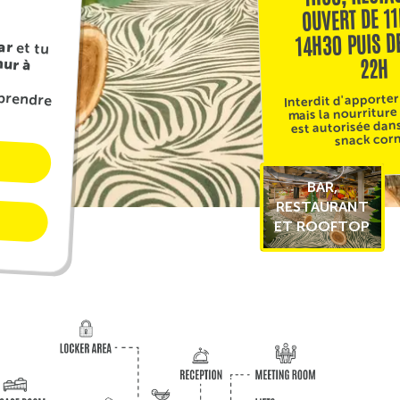
OUVERT DE 1
14H30 PUIS D
ar
22H
ur à
Interdit d'apporter
mais la nourriture
est autorisée dans
snack corn
BAR,
RESTAURANT
ET ROOFTOP