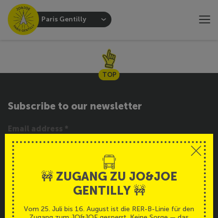
Paris Gentilly
TOP
Subscribe to our newsletter
SUBSCRIBE
🚧 ZUGANG ZU JO&JOE
GENTILLY 🚧
Service
Deutsch
Vom 25. Juli bis 16. August ist die RER-B-Linie für den
Zugang zum JO&JOE gesperrt. Keine Sorge — das