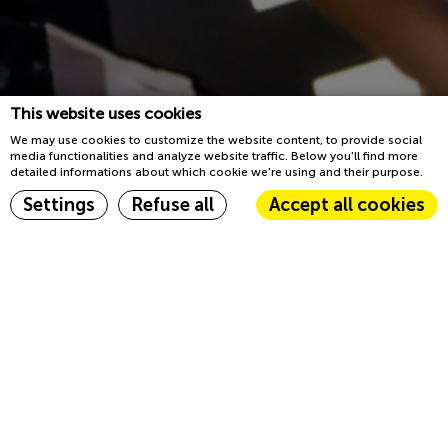
This website uses cookies
We may use cookies to customize the website content, to provide social
media functionalities and analyze website traffic. Below you'll find more
detailed informations about which cookie we're using and their purpose.
Buche jetzt
Settings
Refuse all
Accept all cookies
Start
Kalender
Cookie Declaration by
d-edge Macaron CMP
. Last update: 2023-03-22.
What are cookies?
Ereignisse
Cookies are little bits of textual information which are used by
the website to enhance user experience. Accept all cookies or
Bei JO&JOE Paris Gentilly freuen wir uns darauf,
choose which categories you want to allow.
Ihnen einen fantastischen Aufenthalt zu
Cookie Policy
bereiten! Mit einem vielfältigen Angebot an
Veranstaltungen haben Sie die perfekte