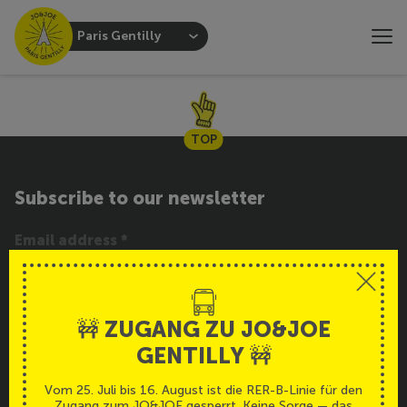
Paris Gentilly
TOP
Subscribe to our newsletter
SUBSCRIBE
🚧 ZUGANG ZU JO&JOE
GENTILLY 🚧
Service
Deutsch
Vom 25. Juli bis 16. August ist die RER-B-Linie für den
Zugang zum JO&JOE gesperrt. Keine Sorge — das