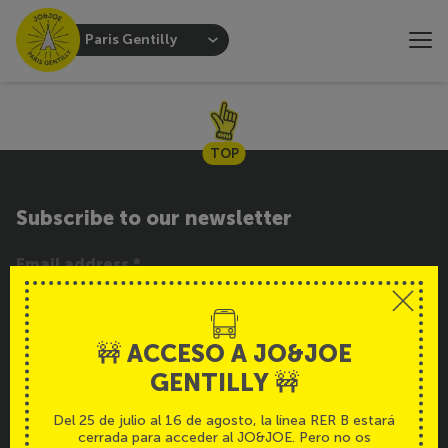
Paris Gentilly
TOP
Subscribe to our newsletter
SUBSCRIBE
🚧 ACCESO A JO&JOE
GENTILLY 🚧
Service
Español
Del 25 de julio al 16 de agosto, la línea RER B estará
cerrada para acceder al JO&JOE. Pero no os