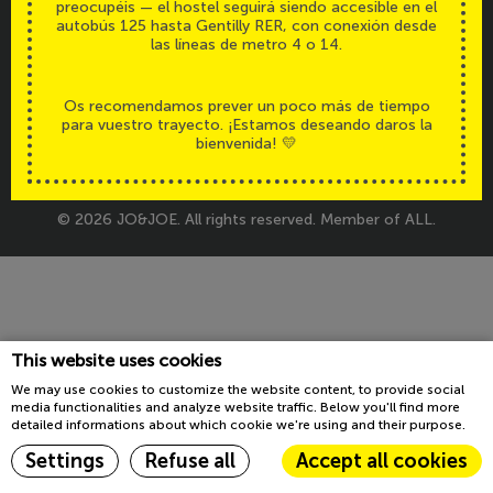
preocupéis — el hostel seguirá siendo accesible en el
Accesibilidad
Legals
autobús 125 hasta Gentilly RER, con conexión desde
las líneas de metro 4 o 14.
Os recomendamos prever un poco más de tiempo
para vuestro trayecto. ¡Estamos deseando daros la
bienvenida! 💛
© 2026 JO&JOE. All rights reserved. Member of ALL.
This website uses cookies
We may use cookies to customize the website content, to provide social
media functionalities and analyze website traffic. Below you'll find more
detailed informations about which cookie we're using and their purpose.
Settings
Refuse all
Accept all cookies