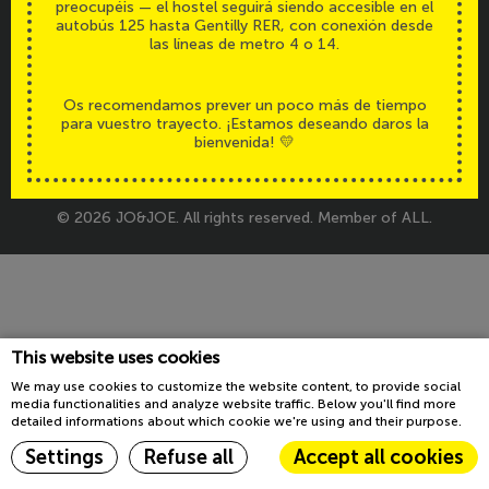
preocupéis — el hostel seguirá siendo accesible en el
Accesibilidad
Legals
autobús 125 hasta Gentilly RER, con conexión desde
las líneas de metro 4 o 14.
Os recomendamos prever un poco más de tiempo
para vuestro trayecto. ¡Estamos deseando daros la
bienvenida! 💛
© 2026 JO&JOE. All rights reserved. Member of ALL.
This website uses cookies
We may use cookies to customize the website content, to provide social
media functionalities and analyze website traffic. Below you'll find more
detailed informations about which cookie we're using and their purpose.
Settings
Refuse all
Accept all cookies