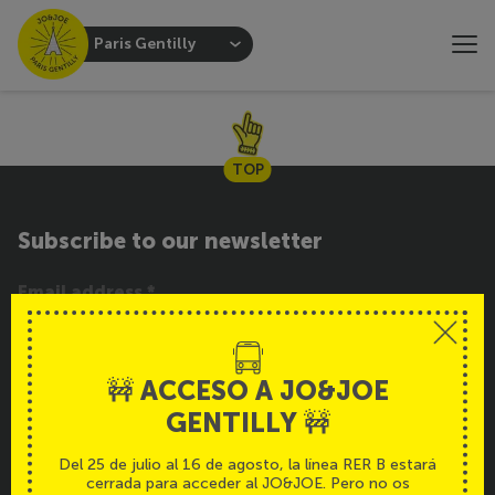
Paris Gentilly
TOP
Subscribe to our newsletter
SUBSCRIBE
🚧 ACCESO A JO&JOE
GENTILLY 🚧
Service
Español
Del 25 de julio al 16 de agosto, la línea RER B estará
cerrada para acceder al JO&JOE. Pero no os