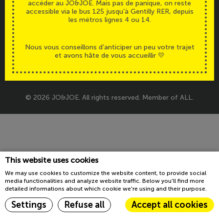
accéder au JO&JOE. Mais pas de panique, on reste
Accessibilité
Legals
accessible via le bus 125 jusqu’à Gentilly RER, depuis
les métros lignes 4 ou 14.
Nous vous conseillons d’anticiper un peu votre trajet
et avons hâte de vous accueillir 💛
© 2026 JO&JOE. All rights reserved. Member of ALL.
This website uses cookies
We may use cookies to customize the website content, to provide social
media functionalities and analyze website traffic. Below you'll find more
detailed informations about which cookie we're using and their purpose.
Settings
Refuse all
Accept all cookies