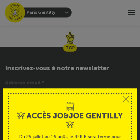
Paris Gentilly
TOP
Inscrivez-vous à notre newsletter
INSCRIPTION
🚧 ACCÈS JO&JOE GENTILLY
Service
🚧
Du 25 juillet au 16 août, le RER B sera fermé pour