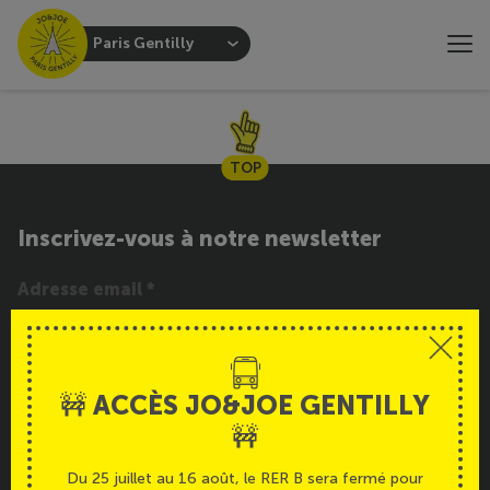
Paris Gentilly
TOP
Inscrivez-vous à notre newsletter
INSCRIPTION
🚧 ACCÈS JO&JOE GENTILLY
Service
🚧
Du 25 juillet au 16 août, le RER B sera fermé pour