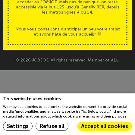
accéder au JO&JOE. Mais pas de panique, on reste
Accessibilité
Legals
accessible via le bus 125 jusqu’à Gentilly RER, depuis
les métros lignes 4 ou 14.
Nous vous conseillons d’anticiper un peu votre trajet
et avons hâte de vous accueillir 💛
© 2026 JO&JOE. All rights reserved. Member of ALL.
This website uses cookies
We may use cookies to customize the website content, to provide social
media functionalities and analyze website traffic. Below you'll find more
detailed informations about which cookie we're using and their purpose.
Settings
Refuse all
Accept all cookies