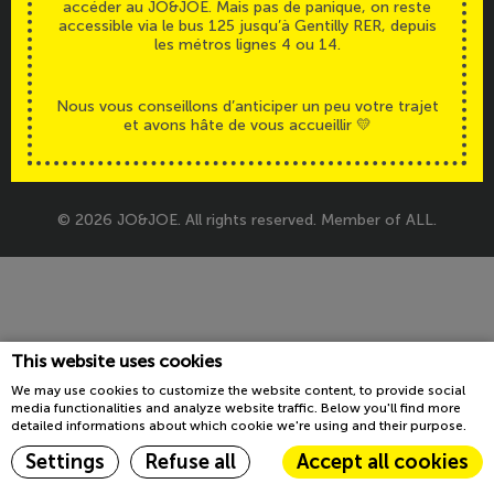
accéder au JO&JOE. Mais pas de panique, on reste
Accessibilité
Legals
accessible via le bus 125 jusqu’à Gentilly RER, depuis
les métros lignes 4 ou 14.
Nous vous conseillons d’anticiper un peu votre trajet
et avons hâte de vous accueillir 💛
© 2026 JO&JOE. All rights reserved. Member of ALL.
This website uses cookies
We may use cookies to customize the website content, to provide social
media functionalities and analyze website traffic. Below you'll find more
detailed informations about which cookie we're using and their purpose.
Settings
Refuse all
Accept all cookies