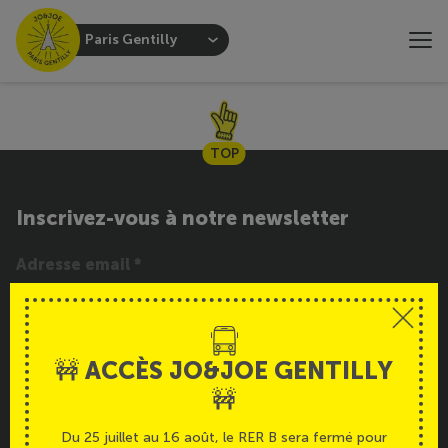
Paris Gentilly
TOP
Inscrivez-vous à notre newsletter
INSCRIPTION
🚧 ACCÈS JO&JOE GENTILLY
Service
Français
🚧
Du 25 juillet au 16 août, le RER B sera fermé pour