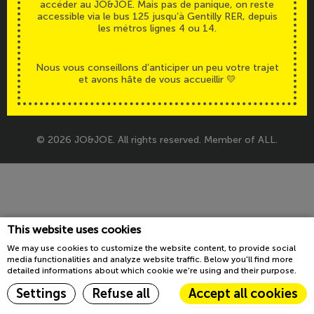
accéder au JO&JOE. Mais pas de panique, on reste
Accessibilité
Legals
accessible via le bus 125 jusqu’à Gentilly RER, depuis
les métros lignes 4 ou 14.
Nous vous conseillons d’anticiper un peu votre trajet
et avons hâte de vous accueillir 💛
© 2026 JO&JOE. All rights reserved. Member of ALL.
This website uses cookies
We may use cookies to customize the website content, to provide social
media functionalities and analyze website traffic. Below you'll find more
detailed informations about which cookie we're using and their purpose.
Settings
Refuse all
Accept all cookies