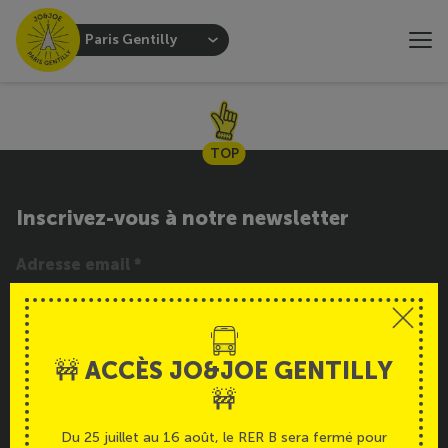
Paris Gentilly
TOP
Inscrivez-vous à notre newsletter
INSCRIPTION
🚧 ACCÈS JO&JOE GENTILLY
Service
Français
🚧
Du 25 juillet au 16 août, le RER B sera fermé pour