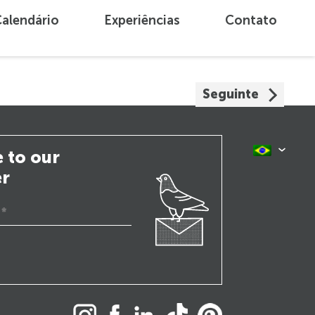
alendário
Experiências
Contato
Seguinte
 to our
er