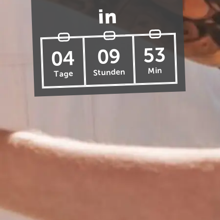
in
53
09
04
Min
Stunden
Tage