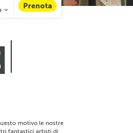
Prenota
e
E
questo motivo le nostre
i fantastici artisti di