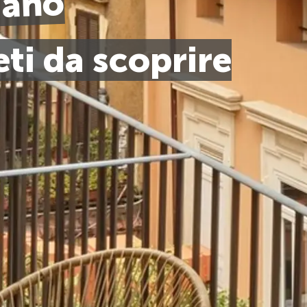
iano
ti da scoprire