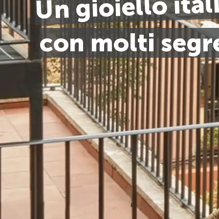
Un gioiello ital
con molti segre