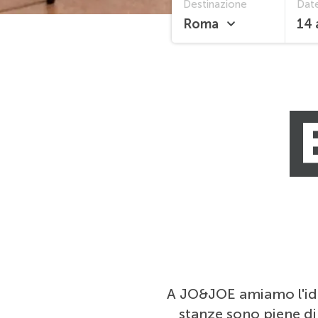
Destinazione
Dat
Roma
14 
A JO&JOE amiamo l'idea
stanze sono piene di q