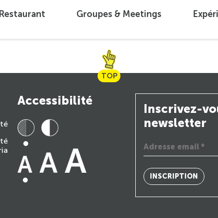
 Restaurant
Groupes & Meetings
Expér
TOP
Accessibilité
Inscrivez-vo
newsletter
ité
ité
ria
INSCRIPTION