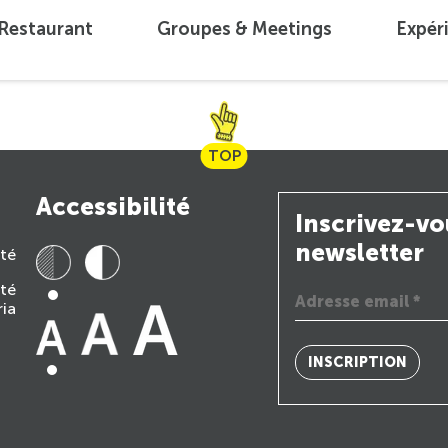
 Restaurant
Groupes & Meetings
Expér
TOP
Accessibilité
Inscrivez-vo
newsletter
ité
ité
ria
INSCRIPTION