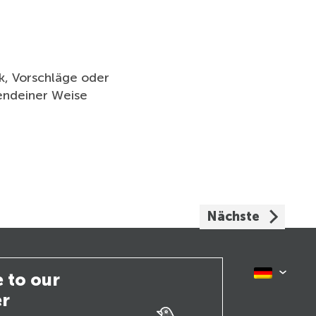
k, Vorschläge oder
endeiner Weise
Nächste
 to our
er