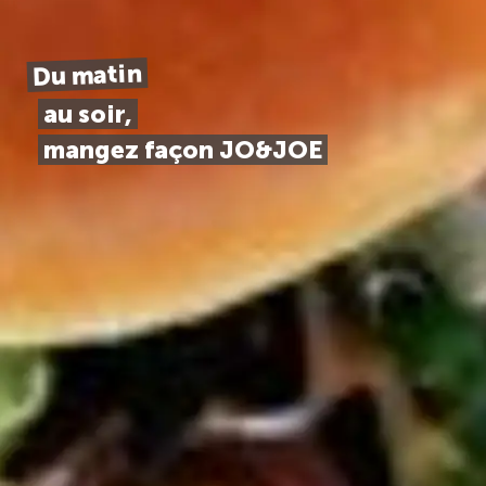
Du matin
au soir,
mangez façon JO&JOE