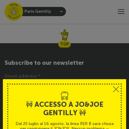
Paris Gentilly
TOP
Subscribe to our newsletter
SUBSCRIBE
🚧 ACCESSO A JO&JOE
GENTILLY 🚧
Service
Italiano
Dal 25 luglio al 16 agosto, la linea RER B sarà chiusa
per raggiungere il JO&JOE. Nessun problema —