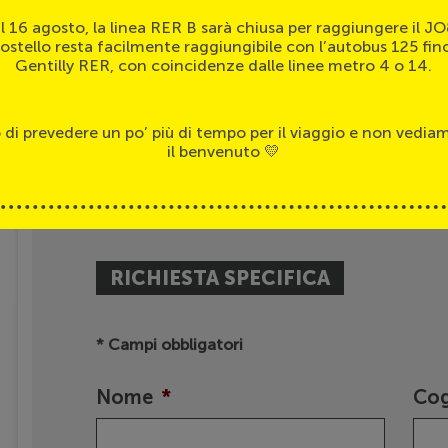
 al 16 agosto, la linea RER B sarà chiusa per raggiungere il 
ostello resta facilmente raggiungibile con l’autobus 125 fin
Gentilly RER, con coincidenze dalle linee metro 4 o 14.
 di prevedere un po’ più di tempo per il viaggio e non vediamo
Una richiesta partic
il benvenuto 💛
RICHIESTA SPECIFICA
* Campi obbligatori
Nome
*
Co