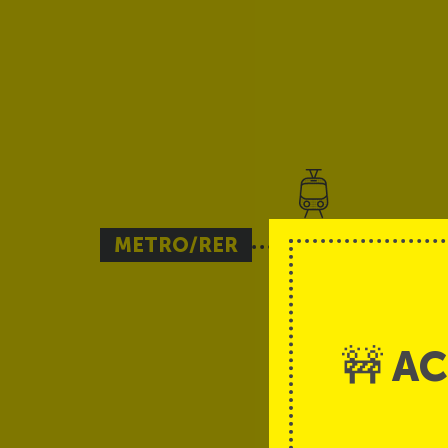
METRO/RER
🚧 A