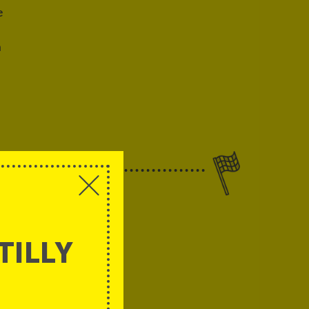
e
a
R
TILLY