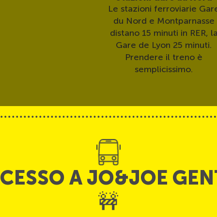
Le stazioni ferroviarie Gar
du Nord e Montparnasse
distano 15 minuti in RER, l
Gare de Lyon 25 minuti.
Prendere il treno è
semplicissimo.
Metro/RER
Non si potrebbe chiedere
di meglio. La stazione RE
CCESSO A JO&JOE GEN
Gentilly dista 2 minuti a
piedi da noi.
🚧