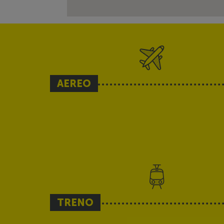
AEREO
TRENO