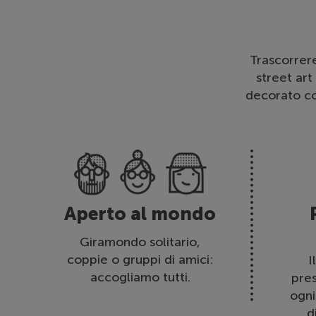
Trascorrer
street art
decorato con
Aperto al mondo
Giramondo solitario,
coppie o gruppi di amici:
I
accogliamo tutti.
pre
ogni
d