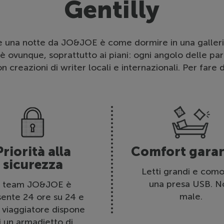
Gentilly
e una notte da JO&JOE è come dormire in una galleria
 è ovunque, soprattutto ai piani: ogni angolo delle par
 creazioni di writer locali e internazionali. Per fare d
Priorità alla
Comfort garan
sicurezza
Letti grandi e como
una presa USB. N
l team JO&JOE è
male.
sente 24 ore su 24 e
 viaggiatore dispone
i un armadietto di