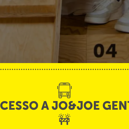
CCESSO A JO&JOE GEN
🚧