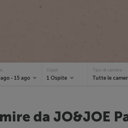
te
Ospiti
Tipo di camera
 ago - 15 ago
1 Ospite
Tutte le came
mire da JO&JOE Pa