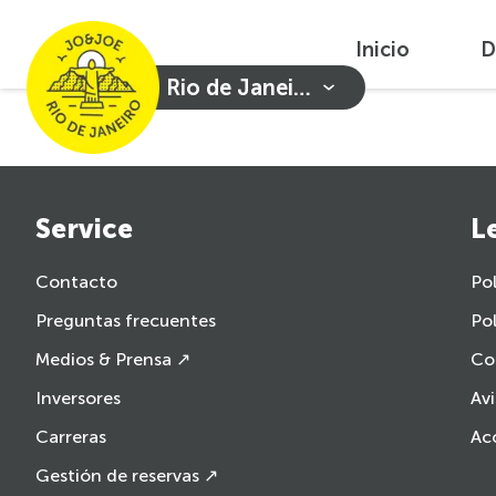
Inicio
D
Rio de Janeiro
Service
L
Contacto
Pol
Preguntas frecuentes
Pol
Medios & Prensa ↗
Co
Inversores
Avi
Carreras
Acc
Gestión de reservas ↗