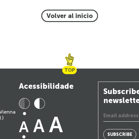
Volver al inicio
TOP
Acessibilidade
Subscribe
newslett
 Vienna
.)
SUBSCRIBE