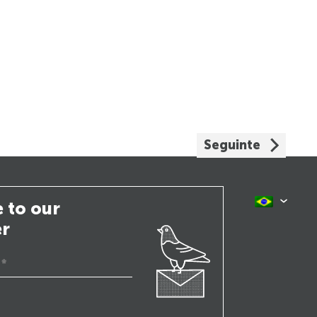
Seguinte
 to our
er