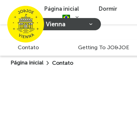
Página inicial
Dormir
Vienna
Contato
Getting To JO&JOE
Página inicial
Contato