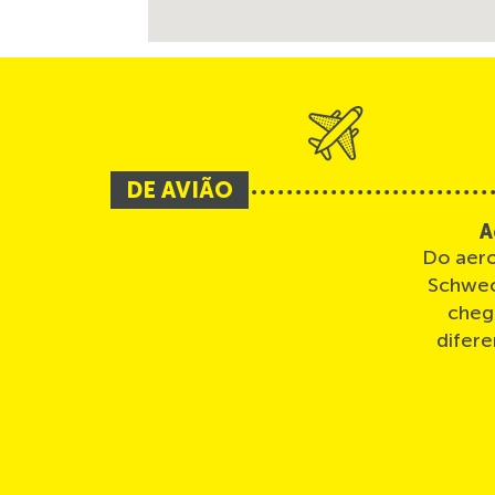
DE AVIÃO
A
Do aer
Schwec
cheg
difere