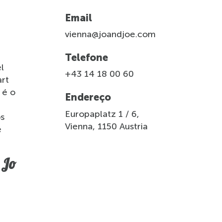
Email
vienna@joandjoe.com
Telefone
el
+43 14 18 00 60
art
 é o
Endereço
Europaplatz 1 / 6,
os
Vienna, 1150 Austria
ê
Jo