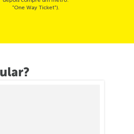
depois compre um metrô:
"One Way Ticket").
ular?