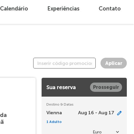
Calendário
Experiências
Contato
Aplicar
Sua reserva
Prosseguir
Destino & Datas
Vienna
Aug 16 - Aug 17
 da
hã
1 Adulto