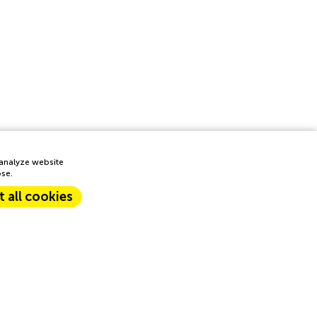
 analyze website
ose.
 all cookies
perience. Accept