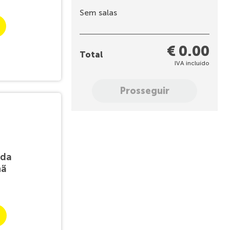
Sem salas
€ 0.00
Total
IVA incluído
Prosseguir
 da
hã