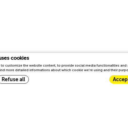
uses cookies
to customize the website content, to provide social media functionalities and
l find more detailed informations about which cookie we're using and their purp
Refuse all
Accept
Cookie Declaration by
d-edge Macaron CMP
. Last update: 2023-03-22.
What are cookies?
tle bits of textual information which are used by the website to enhance user ex
all cookies or choose which categories you want to allow.
Cookie Policy