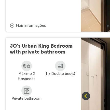
Mais informações
JO's Urban King Bedroom
with private bathroom
Máximo 2
1 x Double bed(s)
Hóspedes
Private bathroom