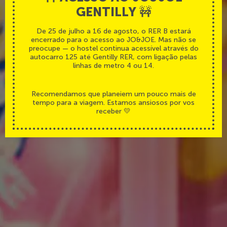
GENTILLY 🚧
Desfrute do JO&JOE
De 25 de julho a 16 de agosto, o RER B estará
encerrado para o acesso ao JO&JOE. Mas não se
do café da manhã
preocupe — o hostel continua acessível através do
autocarro 125 até Gentilly RER, com ligação pelas
ao jantar
linhas de metro 4 ou 14.
Recomendamos que planeiem um pouco mais de
tempo para a viagem. Estamos ansiosos por vos
receber 💛