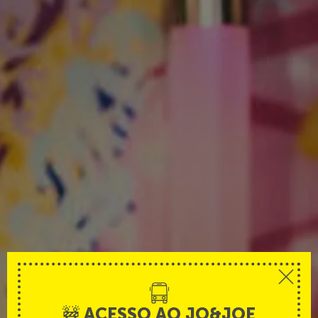
🚧 ACESSO AO JO&JOE