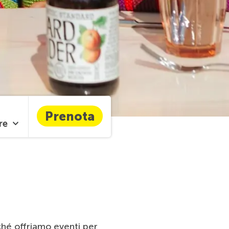
Prenota
re
rché offriamo eventi per