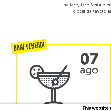
ballare, fare festa e 
giochi da tavolo 
OGNI VENERDÌ
07
ago
This website 