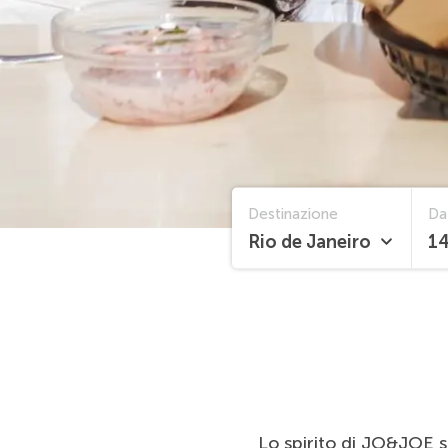
Home
Eventi
Destinazione
Da
Rio de Janeiro
14
Lo spirito di JO&JOE si