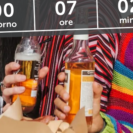
0
07
00
mi
ore
orno