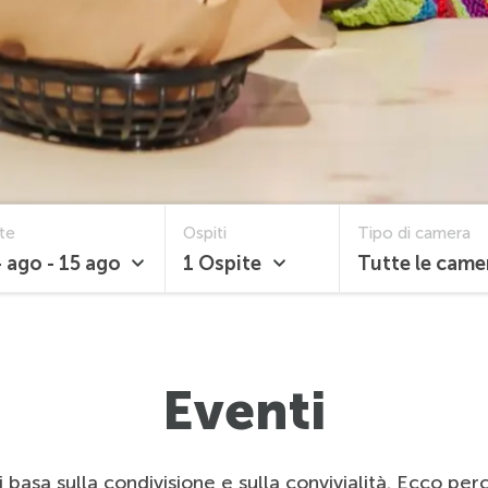
te
Ospiti
Tipo di camera
 ago - 15 ago
1 Ospite
Tutte le came
Eventi
 basa sulla condivisione e sulla convivialità. Ecco pe