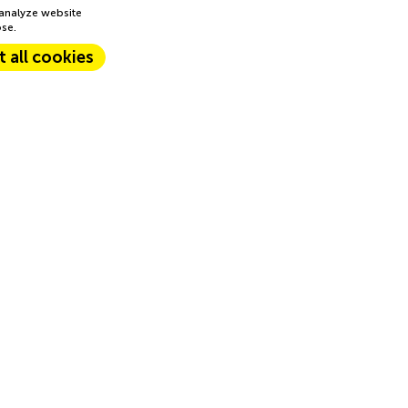
 analyze website
ose.
 all cookies
perience. Accept
s private area