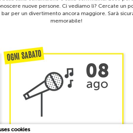
conoscere nuove persone. Ci vediamo lì? Cercate un po'
al bar per un divertimento ancora maggiore. Sarà sicu
memorabile!
OGNI SABATO
08
ago
uses cookies