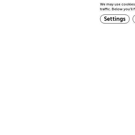
We may use cookies 
traffic. Below you'l
Happy Hour
Settings
17:00 - 20:00
Non c'è niente di meglio di un drink
rinfrescante per iniziare il weekend!
Riunite gli amici, invitate i colleghi e recatevi al
JOJOE Rio per un Happy Hour
Cookies are lit
indimenticabile! Bevande rinfrescanti, grandi
vibrazioni e un'atmosfera vibrante daranno il
via alla vostra serata. L'occasione perfetta per
rilassarsi dopo una lunga settimana!
#happy hour
Necessary coo