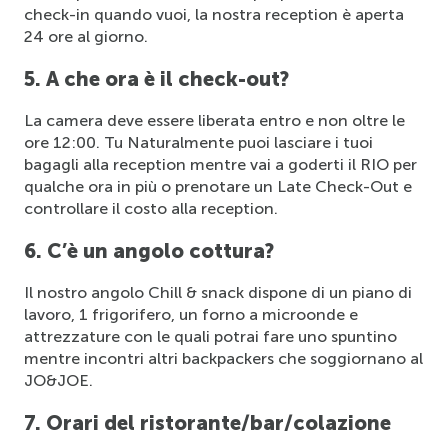
check-in quando vuoi, la nostra reception è aperta 
24 ore al giorno.  
5. A che ora è il check-out?
La camera deve essere liberata entro e non oltre le 
ore 12:00. Tu 
Naturalmente 
puoi lasciare
 i 
tuoi 
bagagli alla reception
 mentre vai a goderti il 
RIO
 per 
qualche ora in più o prenotare un Late Check-Out
 e 
c
ontrollare il costo alla reception
.
6. C’è un angolo cottura?
Il nostro angolo Chill & snack dispone
di un piano di 
lavoro, 1 frigorifero, un forno a microonde e 
attrezzature con le quali potrai fare uno spuntino 
mentre incontri altri backpackers che soggiornano al 
JO&JOE.
7. Orari del ristorante/bar/colazione