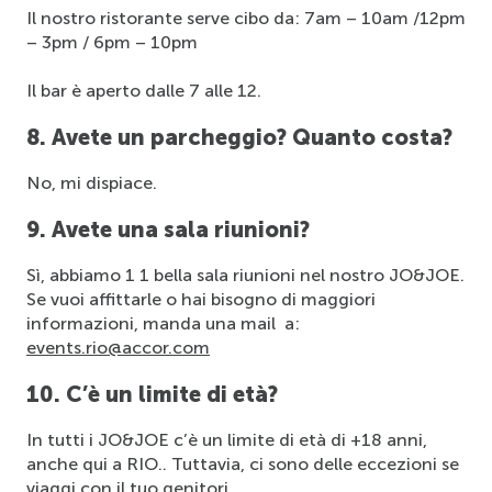
Il nostro ristorante serve cibo da:
7am – 10am
/
1
2pm 
– 3pm
/
6pm – 10pm
Il bar è aperto dalle 7 alle 12.
8. Avete un parcheggio? Quanto costa? 
No, mi dispiace.
9. Avete una sala riunioni?
Sì, abbiamo
1
 1 bella sala riunioni nel nostro JO&JOE. 
Se vuoi affittarle o hai bisogno di maggiori 
informazioni, manda una mail  
a:
events.rio@accor.com
10. C’è un limite di età?
In tutti i JO&JOE c’è un limite di età di +18 anni, 
anche qui a RIO.
. Tuttavia, ci sono delle eccezioni se 
viaggi con il tuo 
genitori.